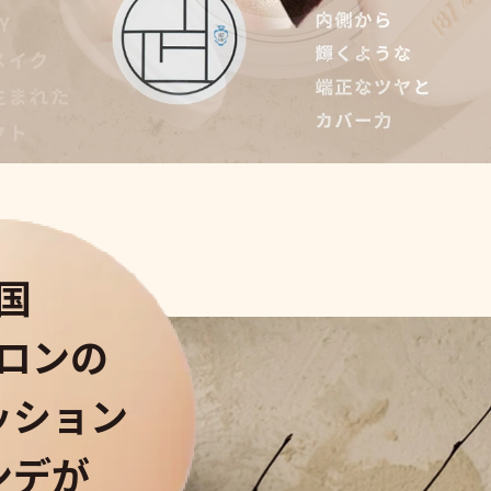
国
ロンの
ッション
ンデが