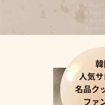
韓
人気サ
名品ク
ファ